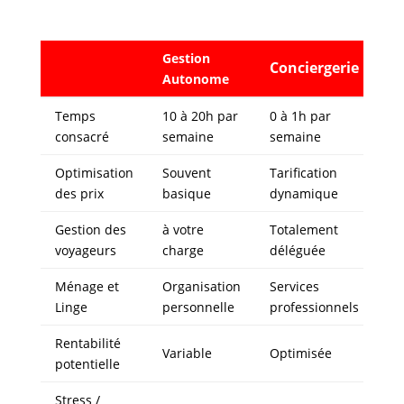
Gestion
Conciergerie
Autonome
Temps
10 à 20h par
0 à 1h par
consacré
semaine
semaine
Optimisation
Souvent
Tarification
des prix
basique
dynamique
Gestion des
à votre
Totalement
voyageurs
charge
déléguée
Ménage et
Organisation
Services
Linge
personnelle
professionnels
Rentabilité
Variable
Optimisée
potentielle
Stress /